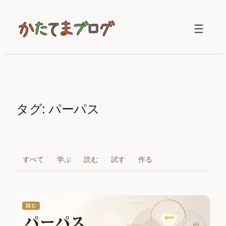
内
容
を
ス
キ
ッ
プ
タグ:
パーパス
すべて
学ぶ
読む
試す
作る