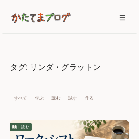
内
容
を
ス
キ
ッ
プ
タグ:
リンダ・グラットン
すべて
学ぶ
読む
試す
作る