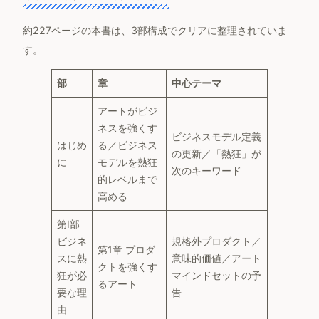
約227ページの本書は、3部構成でクリアに整理されていま
す。
部
章
中心テーマ
アートがビジ
ネスを強くす
ビジネスモデル定義
はじめ
る／ビジネス
の更新／「熱狂」が
に
モデルを熱狂
次のキーワード
的レベルまで
高める
第I部
ビジネ
規格外プロダクト／
第1章 プロダ
スに熱
意味的価値／アート
クトを強くす
狂が必
マインドセットの予
るアート
要な理
告
由