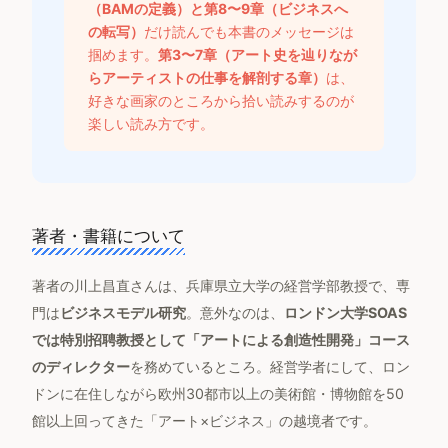
（BAMの定義）と第8〜9章（ビジネスへ
の転写）
だけ読んでも本書のメッセージは
掴めます。
第3〜7章（アート史を辿りなが
らアーティストの仕事を解剖する章）
は、
好きな画家のところから拾い読みするのが
楽しい読み方です。
著者・書籍について
著者の川上昌直さんは、兵庫県立大学の経営学部教授で、専
門は
ビジネスモデル研究
。意外なのは、
ロンドン大学SOAS
では特別招聘教授として「アートによる創造性開発」コース
のディレクター
を務めているところ。経営学者にして、ロン
ドンに在住しながら欧州30都市以上の美術館・博物館を50
館以上回ってきた「アート×ビジネス」の越境者です。