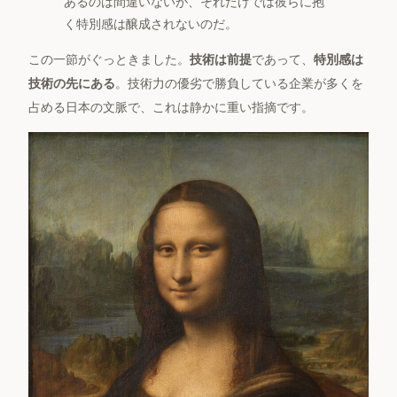
あるのは間違いないが、それだけでは彼らに抱
く特別感は醸成されないのだ。
この一節がぐっときました。
技術は前提
であって、
特別感は
技術の先にある
。技術力の優劣で勝負している企業が多くを
占める日本の文脈で、これは静かに重い指摘です。