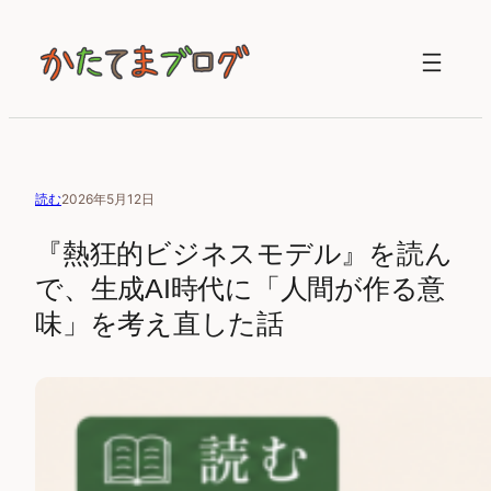
内
容
を
ス
キ
ッ
プ
読む
2026年5月12日
『熱狂的ビジネスモデル』を読ん
で、生成AI時代に「人間が作る意
味」を考え直した話