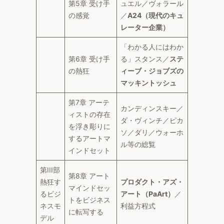
第5章 受け手
ュエル／ヴォラール
の感覚
／
A24（現代のキュ
レーター企業）
「わかる人にはわか
第6章 受け手
る」スタンス／
ステ
の熱狂
ィーブ・ジョブズの
マッキントッシュ
第7章 アーテ
カンディンスキー／
ィストの存在
ダ・ヴィンチ／ピカ
を浮き彫りに
ソ／ダリ／ウォーホ
するアートマ
ル等の総覧
インドセット
第III部
第8章 アート
熱狂す
プロダクト・アズ・
マインドセッ
るビジ
アート（PaArt）
／
トをビジネス
ネスモ
利益方程式
に転写する
デル