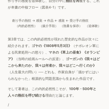
作り手の感覚を追体験し、自分の中に
熱狂を再生
する。これ
が本書の中核フロー（図表4-1）です。
創り手の熱狂 → 感覚 → 作品 ← 感覚 ← 受け手の熱狂

   （内的必然性）  （媒介手段）  （熱量を保存）   （追体験）
第3章では、この内的必然性が現れた歴史的な作品が次々に
紹介されます。
ゴヤの《1808年5月3日》
（ナポレオン軍に
よる民衆処刑への怒り）、
マネの《草上の昼食》《オランピ
ア》
（当時の絵画ルールへの反逆）、
ゴーガンの《我々はど
こから来たのか、我々は何者か、我々はどこへ行くのか》
（人生最大の問い）── どれも、作家自身が「描かずにはい
られなかった」根源的な問題意識から生まれた作品です。
そして著者は、この内的必然性こそが、
100年・500年と
人々の熱狂を呼び続ける
理由だと論じます。
/