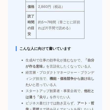
価格
2,860円（税込）
読了
時間
約5〜7時間（章ごとに区切
の目
れば片手間で読める）
安
こんな人に向けて書いています
生成AIで仕事の効率化が進むなかで、
「自分
が作る意味」
を言語化したくなっている人
経営層・プロダクトマネージャー・ブランデ
ィング担当で、
機能・価格競争から抜け出し
たい
と思っている人
スタートアップ創業者・事業企画で、
他社と
は違う「尖り」
を作りたい人
ビジネス書だけでは飽き足らず、
アート・哲
学・思想
まで踏み込んでヒントを探したい人