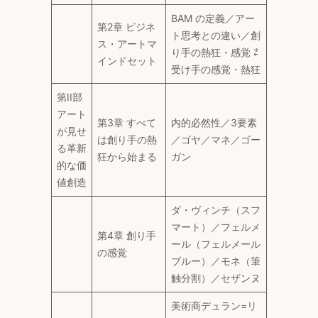
BAM の定義／アー
第2章 ビジネ
ト思考との違い／創
ス・アートマ
り手の熱狂・感覚 ⇄
インドセット
受け手の感覚・熱狂
第II部
アート
第3章 すべて
内的必然性／3要素
が見せ
は創り手の熱
／ゴヤ／マネ／ゴー
る革新
狂から始まる
ガン
的な価
値創造
ダ・ヴィンチ（スフ
マート）／フェルメ
第4章 創り手
ール（フェルメール
の感覚
ブルー）／モネ（筆
触分割）／セザンヌ
美術商デュラン=リ