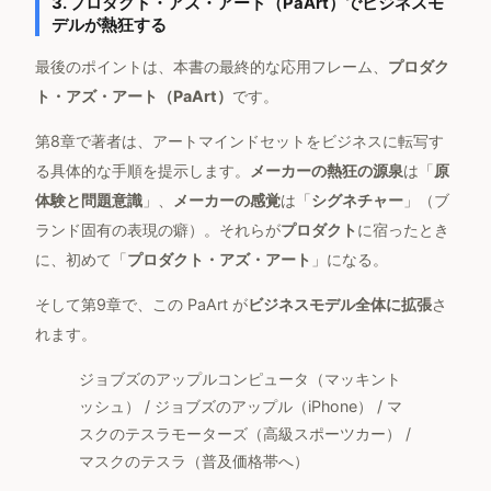
3. プロダクト・アズ・アート（PaArt）でビジネスモ
デルが熱狂する
最後のポイントは、本書の最終的な応用フレーム、
プロダク
ト・アズ・アート（PaArt）
です。
第8章で著者は、アートマインドセットをビジネスに転写す
る具体的な手順を提示します。
メーカーの熱狂の源泉
は「
原
体験と問題意識
」、
メーカーの感覚
は「
シグネチャー
」（ブ
ランド固有の表現の癖）。それらが
プロダクト
に宿ったとき
に、初めて「
プロダクト・アズ・アート
」になる。
そして第9章で、この PaArt が
ビジネスモデル全体に拡張
さ
れます。
ジョブズのアップルコンピュータ（マッキント
ッシュ） / ジョブズのアップル（iPhone） / マ
スクのテスラモーターズ（高級スポーツカー） /
マスクのテスラ（普及価格帯へ）