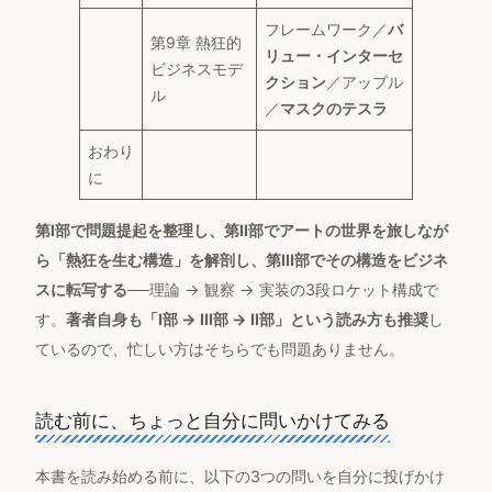
フレームワーク／
バ
第9章 熱狂的
リュー・インターセ
ビジネスモデ
クション
／アップル
ル
／
マスクのテスラ
おわり
に
第I部で問題提起を整理し、第II部でアートの世界を旅しなが
ら「熱狂を生む構造」を解剖し、第III部でその構造をビジネ
スに転写する
──理論 → 観察 → 実装の3段ロケット構成で
す。
著者自身も「I部 → III部 → II部」という読み方も推奨
し
ているので、忙しい方はそちらでも問題ありません。
読む前に、ちょっと自分に問いかけてみる
本書を読み始める前に、以下の3つの問いを自分に投げかけ