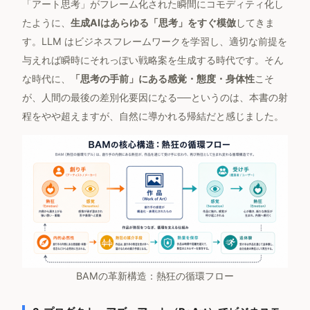
「アート思考」がフレーム化された瞬間にコモディティ化し
たように、
生成AIはあらゆる「思考」をすぐ模倣
してきま
す。LLM はビジネスフレームワークを学習し、適切な前提を
与えれば瞬時にそれっぽい戦略案を生成する時代です。そん
な時代に、
「思考の手前」にある感覚・態度・身体性
こそ
が、人間の最後の差別化要因になる──というのは、本書の射
程をやや超えますが、自然に導かれる帰結だと感じました。
BAMの革新構造：熱狂の循環フロー