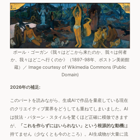
ポール・ゴーガン《我々はどこから来たのか、我々は何者
か、我々はどこへ行くのか》（1897-98年、ボストン美術館
蔵）／ Image courtesy of Wikimedia Commons (Public
Domain)
2026年の補足:
このパートを読みながら、生成AIで作品を量産している現在
のクリエイティブ業界をどうしても重ねてしまいました。AI
は技法・パターン・スタイルを驚くほど正確に模倣できます
が、
「これを作らずにはいられない」という根源的な動機
は
持てません（少なくとも今のところ）。AI生成物が大量に流