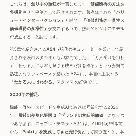
これらは、
創り手の熱狂が一貫
したまま、
価値獲得の方法を
多様化
させた事例として紹介されます。著者はこれを
「バリ
ュー・インターセクション」
と呼び、
「価値創造の一貫性 ×
価値獲得の多様性」
が交差する点で、熱狂的ビジネスモデル
が成立する、と論じます。
第5章で紹介される
A24
（現代のキュレーター企業として紹
介される映画スタジオ）も印象的でした。「万人受けを狙わ
ず、わかる人には深く刺さる映画だけを作る」という姿勢で
熱狂的なファンベースを築いた A24 は、本書の主張する
「わかる人にはわかる」スタンス
の好例です。
2026年の補足:
機能・価格・スピードが生成AIで急速に同質化する2026
年、
最後の差別化要因は「ブランドの意味的価値」
になりつ
つあります。アップル・テスラ・A24 は、AI 時代が来る前
から
「PaArt」を実践してきた先行例
として読み直すと、本