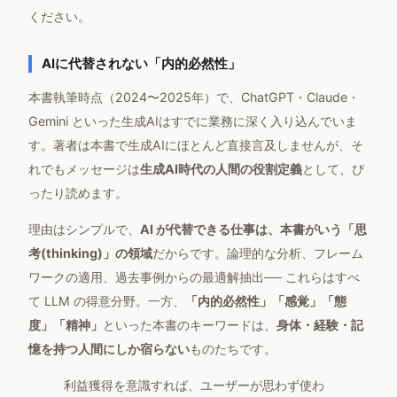
ください。
AIに代替されない「内的必然性」
本書執筆時点（2024〜2025年）で、ChatGPT・Claude・
Gemini といった生成AIはすでに業務に深く入り込んでいま
す。著者は本書で生成AIにほとんど直接言及しませんが、そ
れでもメッセージは
生成AI時代の人間の役割定義
として、ぴ
ったり読めます。
理由はシンプルで、
AI が代替できる仕事は、本書がいう「思
考(thinking)」の領域
だからです。論理的な分析、フレーム
ワークの適用、過去事例からの最適解抽出── これらはすべ
て LLM の得意分野。一方、
「内的必然性」「感覚」「態
度」「精神」
といった本書のキーワードは、
身体・経験・記
憶を持つ人間にしか宿らない
ものたちです。
利益獲得を意識すれば、ユーザーが思わず使わ