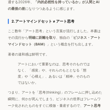
通する2026年、
「内的必然性を持っているか」が人間とAI
の最後の差
になりつつあるように感じます。
2. アートマインドセット ≠ アート思考
ここ数年「アート思考」という言葉が流行しました。本書は
その流行から
明確に距離を取り
、独自の「
ビジネス・アート
マインドセット（BAM）
」という概念を打ち出します。
著者の違和感は鮮明です。
アートにおいて重要なのは、思考そのものでは
なく、「感覚」や、それらのもととなる「態
度」や「心構え」、あるいは「精神」そのもの
ではないか。
つまり、アートを「思考(thinking)」のフレームに押し込めた
瞬間に、何かが死んでしまう。ビジネスの世界はフレームワ
ーク化されたものをすぐに模倣・量産するので、
アート思考