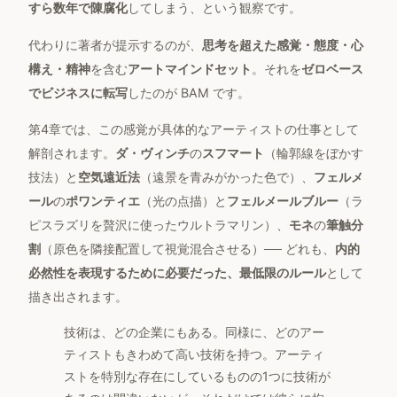
すら数年で陳腐化
してしまう、という観察です。
代わりに著者が提示するのが、
思考を超えた感覚・態度・心
構え・精神
を含む
アートマインドセット
。それを
ゼロベース
でビジネスに転写
したのが BAM です。
第4章では、この感覚が具体的なアーティストの仕事として
解剖されます。
ダ・ヴィンチ
の
スフマート
（輪郭線をぼかす
技法）と
空気遠近法
（遠景を青みがかった色で）、
フェルメ
ール
の
ポワンティエ
（光の点描）と
フェルメールブルー
（ラ
ピスラズリを贅沢に使ったウルトラマリン）、
モネ
の
筆触分
割
（原色を隣接配置して視覚混合させる）── どれも、
内的
必然性を表現するために必要だった、最低限のルール
として
描き出されます。
技術は、どの企業にもある。同様に、どのアー
ティストもきわめて高い技術を持つ。アーティ
ストを特別な存在にしているものの1つに技術が