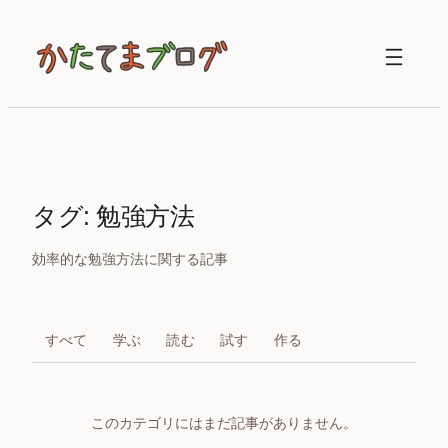
内
容
を
ス
キ
ッ
プ
タグ:
勉強方法
効率的な勉強方法に関する記事
すべて
学ぶ
読む
試す
作る
このカテゴリにはまだ記事がありません。