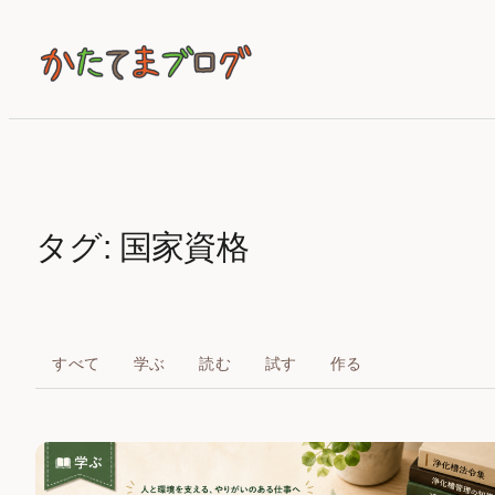
内
容
を
ス
キ
ッ
プ
タグ:
国家資格
すべて
学ぶ
読む
試す
作る