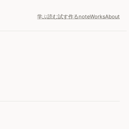
学ぶ
読む
試す
作る
note
Works
About